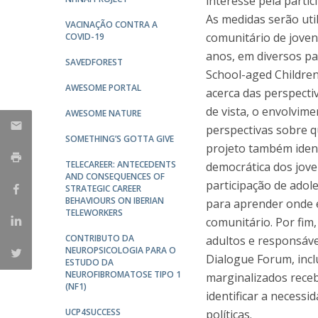
interesse pela partic
Portuguesa
As medidas serão uti
VACINAÇÃO CONTRA A
Católica Research Centre for Psychological, Family and
comunitário de joven
COVID-19
Social Wellbeing
anos, em diversos pa
SAVEDFOREST
School-aged Children
AWESOME PORTAL
acerca das perspecti
de vista, o envolvim
AWESOME NATURE
perspectivas sobre q
SOMETHING’S GOTTA GIVE
projeto também ident
TELECAREER: ANTECEDENTS
democrática dos jove
AND CONSEQUENCES OF
participação de adol
STRATEGIC CAREER
BEHAVIOURS ON IBERIAN
para aprender onde 
TELEWORKERS
comunitário. Por fim,
CONTRIBUTO DA
adultos e responsáve
NEUROPSICOLOGIA PARA O
Dialogue Forum, incl
ESTUDO DA
NEUROFIBROMATOSE TIPO 1
marginalizados receb
(NF1)
identificar a necess
UCP4SUCCESS
políticas.