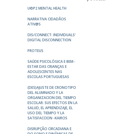
U©P2 MENTAL HEALTH
NARRATIVA CIDADÃOS
ATIV@S
DIS/CONNECT: INDIVIDUALS’
DIGITAL DISCONNECTION
PROTEUS
SAÚDE PSICOLÓGICA E BEM-
ESTAR DAS CRIANÇAS E
ADOLESCENTES NAS
ESCOLAS PORTUGUESAS
(DES)AJUSTE DE CRONOTIPO
DEL ALUMNADO Y LA
ORGANIZACION DEL TIEMPO
ESCOLAR: SUS EFECTOS EN LA
SALUD, EL APRENDIZAJE, EL
USO DEL TIEMPO Y LA
SATISFACCION -KAIROS
DISRUPÇÃO CIRCADIANA E
DO SONO E DINÂMICAS DE