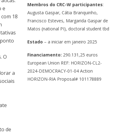
áticas.
Membros do CRC-W participantes
:
o e
Augusta Gaspar, Cátia Branquinho,
s com 18
Francisco Esteves, Margarida Gaspar de
n
Matos (national PI), doctoral student tbd
tativas
 ponto
Estado
– a iniciar em janeiro 2025
Financiamento:
290.131,25 euros
. O
European Union REF: HORIZON-CL2-
2024-DEMOCRACY-01-04 Action
lorar a
HORIZON-RIA Proposal# 101178889
sociais
ate
to de