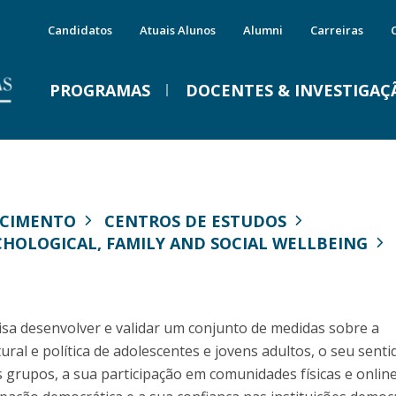
Candidatos
Atuais Alunos
Alumni
Carreiras
PROGRAMAS
DOCENTES & INVESTIGAÇ
Mestrados
Áreas Científicas e Institutos
Serviços
E
C
IMPRENSA
E
A
Programas
Ciências da Comunicação
MYFCH Licenciaturas
C
D
ECIMENTO
CENTROS DE ESTUDOS
Porquê escolher um Mestrado na FCH?
Estudos de Cultura
MYFCH Mestrados
P
E
E
CHOLOGICAL, FAMILY AND SOCIAL WELLBEING
Vida no Campus
Filosofia
MYFCH Doutoramentos
P
Vem conhecer a FCH
Ciências Sociais
Programas de Intercâmbio
C
Alojamento
Psicologia
Gabinete de Carreiras
G
D
MYFCH Mestrados
Instituto de Estudos da Família
Alumni
Precisamos de férias!
isa desenvolver e validar um conjunto de medidas sobre a
M
P
Instituto de Estudos Asiáticos
ltural e política de adolescentes e jovens adultos, o seu senti
Qua, 29 Jul 2026 - 09:59
Visão
Doutoramentos
s grupos, a sua participação em comunidades físicas e online