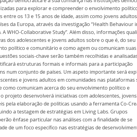
ipação democrática e a sua confiança nas instituições democr
Programas
lizadas para explorar e compreender o envolvimento polític
MYFCH Doutoramentos
s entre os 13 e 15 anos de idade, assim como jovens adulto
íses da Europa, através da investigação “Health Behaviour i
. A WHO-Collaborative Study”. Além disso, informações quali
vas dos adolescentes e jovens adultos sobre o que é, do seu
ento político e comunitário e como agem ou comunicam suas
uestões sociais-chave serão também recolhidas e analisadas
ificará estruturas formais e informais para a participação
ns num conjunto de países. Um aspeto importante será exp
escentes e jovens adultos em comunidades nas plataformas 
e como comunicam acerca do seu envolvimento político e
 o projeto desenvolverá iniciativas com adolescentes, jovens
is pela elaboração de políticas usando a ferramenta Co-Cre
uindo a testagem de estratégias em Living Labs. Grupos
erão ênfase particular nas análises com a finalidade de se
idade de um foco específico nas estratégias de desenvolvimen