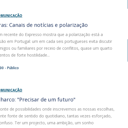
COMUNICAÇÃO
ras: Canais de notícias e polarização
recente do Expresso mostra que a polarização está a
ão em Portugal: um em cada seis portugueses evita discutir
migos ou familiares por receio de conflitos, quase um quarto
ntos de forte hostilidade...
:00
Público
COMUNICAÇÃO
lharco: "Precisar de um futuro"
zonte de possibilidades onde inscrevemos as nossas escolhas,
te fonte de sentido do quotidiano, tantas vezes esforçado,
 confuso. Ter um projecto, uma ambição, um sonho