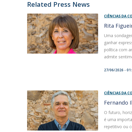
Related Press News
CIÊNCIAS DA 
Rita Figuei
Uma sondagem 
ganhar express
política com a
admite sentime
27/06/2026 - 01
CIÊNCIAS DA 
Fernando I
O futuro, hori
é uma importan
repetitivo ou