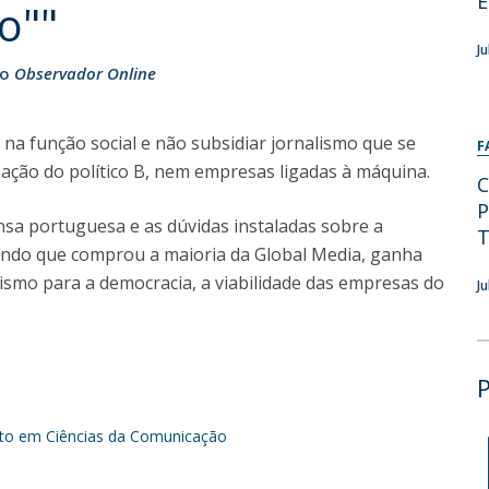
E
Programas
o""
MYFCH Doutoramentos
J
ão
Observador Online
na função social e não subsidiar jornalismo que se
F
 reação do político B, nem empresas ligadas à máquina.
C
P
ensa portuguesa e as dúvidas instaladas sobre a
T
 fundo que comprou a maioria da Global Media, ganha
lismo para a democracia, a viabilidade das empresas do
J
o em Ciências da Comunicação