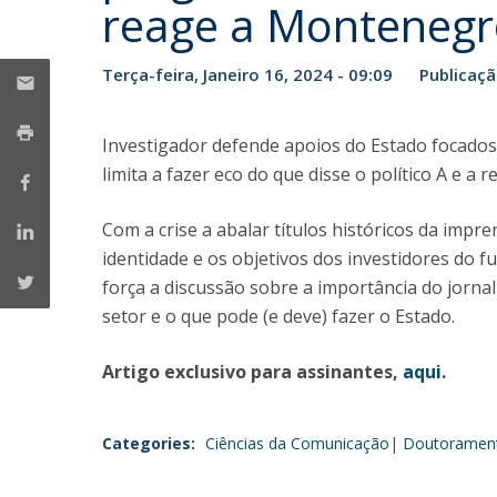
reage a Montenegr
Portuguesa
Católica Research Centre for Psychological, Family and
Terça-feira, Janeiro 16, 2024 - 09:09
Publicaç
Social Wellbeing
Investigador defende apoios do Estado focados 
limita a fazer eco do que disse o político A e a
Com a crise a abalar títulos históricos da impr
identidade e os objetivos dos investidores do
força a discussão sobre a importância do jorna
setor e o que pode (e deve) fazer o Estado.
Artigo exclusivo para assinantes,
aqui
.
Categories:
Ciências da Comunicação
Doutorament