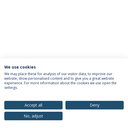
We use cookies
Política de Privacidade
Termos & Condições
We may place these for analysis of our visitor data, to improve our
website, show personalised content and to give you a great website
Direitos do Titular dos Dados
experience. For more information about the cookies we use open the
settings.
Accept all
Deny
© 2026 Universidade Católica Portuguesa
No, adjust