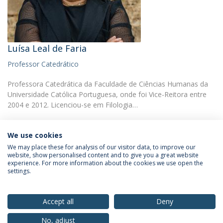
Luísa Leal de Faria
Professor Catedrático
Professora Catedrática da Faculdade de Ciências Humanas da
Universidade Católica Portuguesa, onde foi Vice-Reitora entre
2004 e 2012. Licenciou-se em Filologia…
We use cookies
We may place these for analysis of our visitor data, to improve our
website, show personalised content and to give you a great website
experience. For more information about the cookies we use open the
Política de Privacidade
Termos & Condições
settings.
Direitos do Titular dos Dados
Accept all
Deny
No, adjust