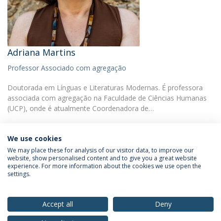
Adriana Martins
Professor Associado com agregação
Doutorada em Línguas e Literaturas Modernas. É professora
associada com agregação na Faculdade de Ciências Humanas
(UCP), onde é atualmente Coordenadora de…
We use cookies
We may place these for analysis of our visitor data, to improve our
website, show personalised content and to give you a great website
experience. For more information about the cookies we use open the
Política de Privacidade
Termos & Condições
settings.
Direitos do Titular dos Dados
Accept all
Deny