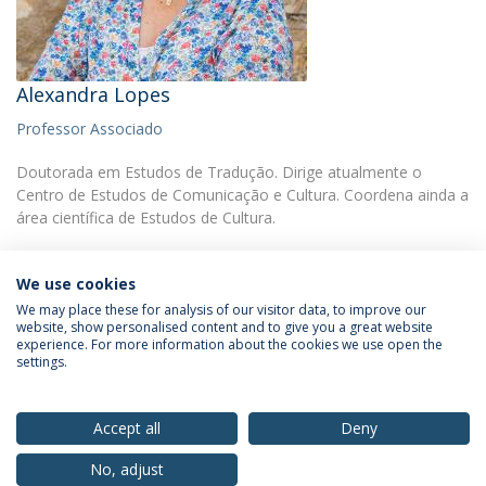
Alexandra Lopes
Professor Associado
Doutorada em Estudos de Tradução. Dirige atualmente o
Centro de Estudos de Comunicação e Cultura. Coordena ainda a
área científica de Estudos de Cultura.
We use cookies
We may place these for analysis of our visitor data, to improve our
website, show personalised content and to give you a great website
experience. For more information about the cookies we use open the
Política de Privacidade
Termos & Condições
settings.
Direitos do Titular dos Dados
Accept all
Deny
No, adjust
© 2026 Universidade Católica Portuguesa