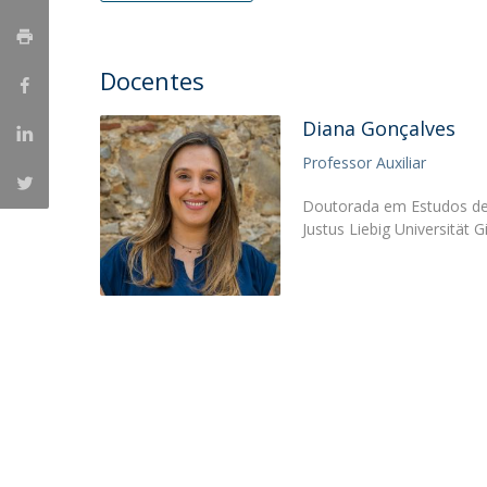
Portuguesa
Católica Research Centre for Psychological, Family and
Docentes
Social Wellbeing
Diana Gonçalves
Professor Auxiliar
Doutorada em Estudos de 
Justus Liebig Universitä