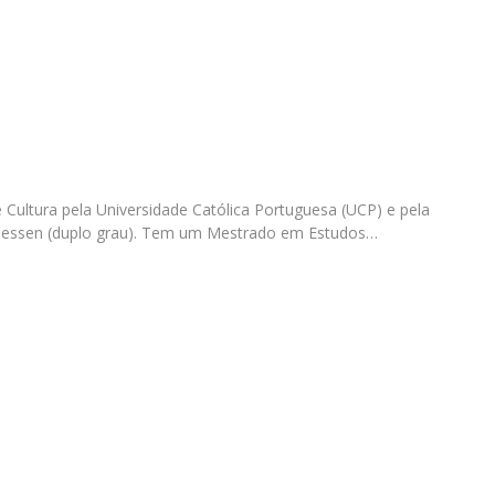
Programas
MYFCH Doutoramentos
Cultura pela Universidade Católica Portuguesa (UCP) e pela
t Giessen (duplo grau). Tem um Mestrado em Estudos…