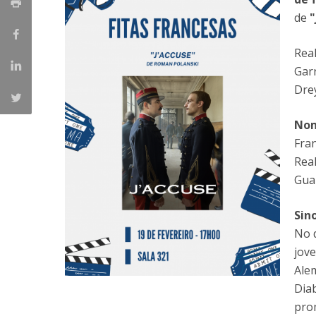
Portuguesa
de
"
Católica Research Centre for Psychological, Family and
Social Wellbeing
Rea
Gar
Dre
Nom
Fran
Rea
Gua
Sin
No d
jov
Ale
Dia
prom