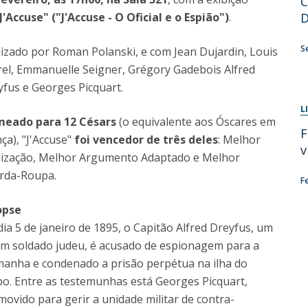
C
Programas
J'Accuse" ("J'Accuse - O Oficial e o Espião")
.
MYFCH Doutoramentos
S
lizado por Roman Polanski, e com Jean Dujardin, Louis
rel, Emmanuelle Seigner, Grégory Gadebois Alfred
yfus e Georges Picquart.
L
eado para 12 Césars
(o equivalente aos Óscares em
F
ça), "J'Accuse"
foi vencedor de três deles
: Melhor
v
lização, Melhor Argumento Adaptado e Melhor
rda-Roupa.
F
opse
ia 5 de janeiro de 1895, o Capitão Alfred Dreyfus, um
em soldado judeu, é acusado de espionagem para a
manha e condenado a prisão perpétua na ilha do
bo. Entre as testemunhas está Georges Picquart,
ovido para gerir a unidade militar de contra-