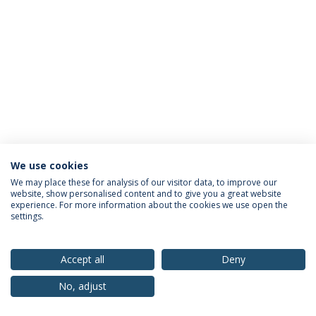
We use cookies
Política de Privacidade
Termos & Condições
We may place these for analysis of our visitor data, to improve our
website, show personalised content and to give you a great website
Direitos do Titular dos Dados
experience. For more information about the cookies we use open the
settings.
Accept all
Deny
© 2026 Universidade Católica Portuguesa
No, adjust