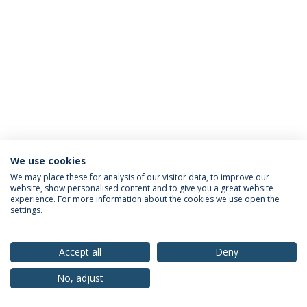
We use cookies
Política de Privacidade
Termos & Condições
We may place these for analysis of our visitor data, to improve our
website, show personalised content and to give you a great website
Direitos do Titular dos Dados
experience. For more information about the cookies we use open the
settings.
Accept all
Deny
© 2026 Universidade Católica Portuguesa
No, adjust