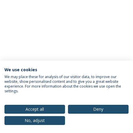
We use cookies
Política de Privacidade
Termos & Condições
We may place these for analysis of our visitor data, to improve our
website, show personalised content and to give you a great website
Direitos do Titular dos Dados
experience. For more information about the cookies we use open the
settings.
Accept all
Deny
© 2026 Universidade Católica Portuguesa
No, adjust