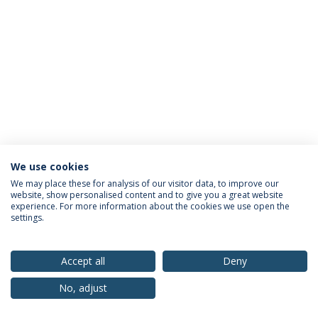
We use cookies
Política de Privacidade
Termos & Condições
We may place these for analysis of our visitor data, to improve our
website, show personalised content and to give you a great website
Direitos do Titular dos Dados
experience. For more information about the cookies we use open the
settings.
Accept all
Deny
© 2026 Universidade Católica Portuguesa
No, adjust