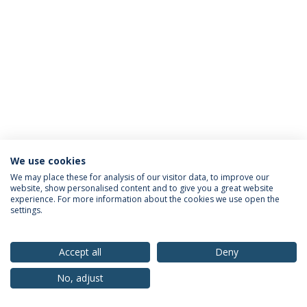
We use cookies
Política de Privacidade
Termos & Condições
We may place these for analysis of our visitor data, to improve our
website, show personalised content and to give you a great website
Direitos do Titular dos Dados
experience. For more information about the cookies we use open the
settings.
Accept all
Deny
© 2026 Universidade Católica Portuguesa
No, adjust