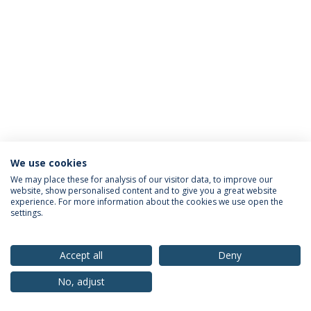
We use cookies
Política de Privacidade
Termos & Condições
We may place these for analysis of our visitor data, to improve our
website, show personalised content and to give you a great website
Direitos do Titular dos Dados
experience. For more information about the cookies we use open the
settings.
Accept all
Deny
© 2026 Universidade Católica Portuguesa
No, adjust