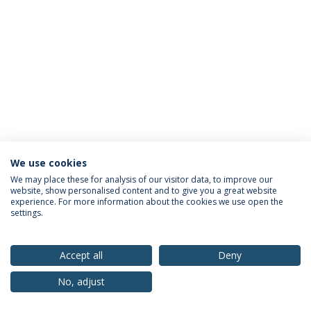
We use cookies
Política de Privacidade
Termos & Condições
We may place these for analysis of our visitor data, to improve our
website, show personalised content and to give you a great website
Direitos do Titular dos Dados
experience. For more information about the cookies we use open the
settings.
Accept all
Deny
© 2026 Universidade Católica Portuguesa
No, adjust