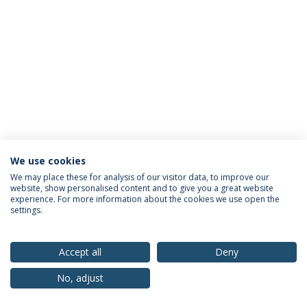
We use cookies
Política de Privacidade
Termos & Condições
We may place these for analysis of our visitor data, to improve our
website, show personalised content and to give you a great website
Direitos do Titular dos Dados
experience. For more information about the cookies we use open the
settings.
Accept all
Deny
© 2026 Universidade Católica Portuguesa
No, adjust