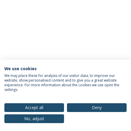
We use cookies
Política de Privacidade
Termos & Condições
We may place these for analysis of our visitor data, to improve our
website, show personalised content and to give you a great website
Direitos do Titular dos Dados
experience. For more information about the cookies we use open the
settings.
Accept all
Deny
© 2026 Universidade Católica Portuguesa
No, adjust