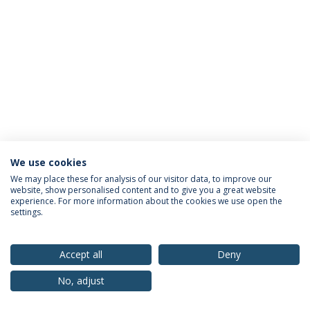
We use cookies
Política de Privacidade
Termos & Condições
We may place these for analysis of our visitor data, to improve our
website, show personalised content and to give you a great website
Direitos do Titular dos Dados
experience. For more information about the cookies we use open the
settings.
Accept all
Deny
© 2026 Universidade Católica Portuguesa
No, adjust