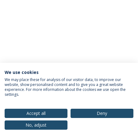
We use cookies
Política de Privacidade
Termos & Condições
We may place these for analysis of our visitor data, to improve our
website, show personalised content and to give you a great website
Direitos do Titular dos Dados
experience. For more information about the cookies we use open the
settings.
Accept all
Deny
© 2026 Universidade Católica Portuguesa
No, adjust