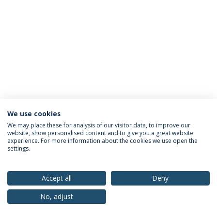
We use cookies
Política de Privacidade
Termos & Condições
We may place these for analysis of our visitor data, to improve our
website, show personalised content and to give you a great website
Direitos do Titular dos Dados
experience. For more information about the cookies we use open the
settings.
Accept all
Deny
© 2026 Universidade Católica Portuguesa
No, adjust