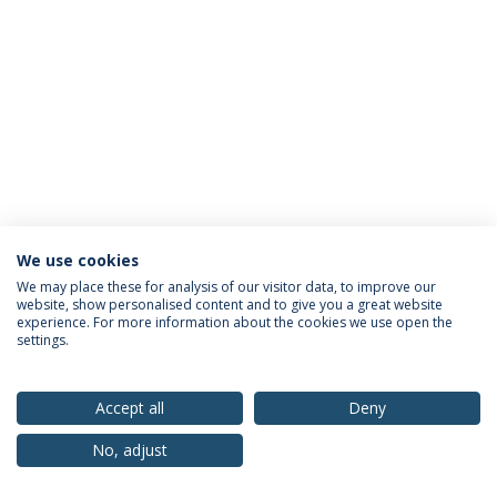
We use cookies
Política de Privacidade
Termos & Condições
We may place these for analysis of our visitor data, to improve our
website, show personalised content and to give you a great website
Direitos do Titular dos Dados
experience. For more information about the cookies we use open the
settings.
Accept all
Deny
© 2026 Universidade Católica Portuguesa
No, adjust