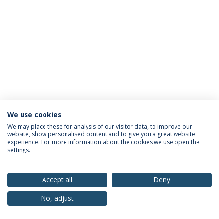
We use cookies
Política de Privacidade
Termos & Condições
We may place these for analysis of our visitor data, to improve our
website, show personalised content and to give you a great website
Direitos do Titular dos Dados
experience. For more information about the cookies we use open the
settings.
Accept all
Deny
© 2026 Universidade Católica Portuguesa
No, adjust