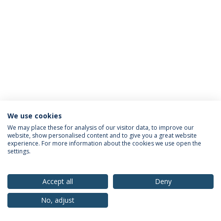
We use cookies
Política de Privacidade
Termos & Condições
We may place these for analysis of our visitor data, to improve our
website, show personalised content and to give you a great website
Direitos do Titular dos Dados
experience. For more information about the cookies we use open the
settings.
Accept all
Deny
© 2026 Universidade Católica Portuguesa
No, adjust