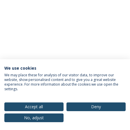
We use cookies
Política de Privacidade
Termos & Condições
We may place these for analysis of our visitor data, to improve our
website, show personalised content and to give you a great website
Direitos do Titular dos Dados
experience. For more information about the cookies we use open the
settings.
Accept all
Deny
© 2026 Universidade Católica Portuguesa
No, adjust