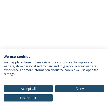
We use cookies
Política de Privacidade
Termos & Condições
We may place these for analysis of our visitor data, to improve our
website, show personalised content and to give you a great website
Direitos do Titular dos Dados
experience. For more information about the cookies we use open the
settings.
Accept all
Deny
© 2026 Universidade Católica Portuguesa
No, adjust