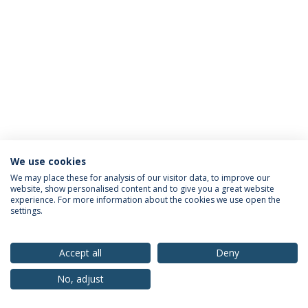
We use cookies
Política de Privacidade
Termos & Condições
We may place these for analysis of our visitor data, to improve our
website, show personalised content and to give you a great website
Direitos do Titular dos Dados
experience. For more information about the cookies we use open the
settings.
Accept all
Deny
© 2026 Universidade Católica Portuguesa
No, adjust