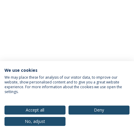
We use cookies
Política de Privacidade
Termos & Condições
We may place these for analysis of our visitor data, to improve our
website, show personalised content and to give you a great website
Direitos do Titular dos Dados
experience. For more information about the cookies we use open the
settings.
Accept all
Deny
© 2026 Universidade Católica Portuguesa
No, adjust