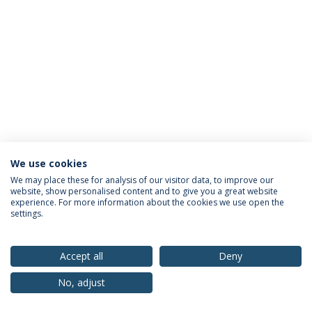
We use cookies
Política de Privacidade
Termos & Condições
We may place these for analysis of our visitor data, to improve our
website, show personalised content and to give you a great website
Direitos do Titular dos Dados
experience. For more information about the cookies we use open the
settings.
Accept all
Deny
© 2026 Universidade Católica Portuguesa
No, adjust