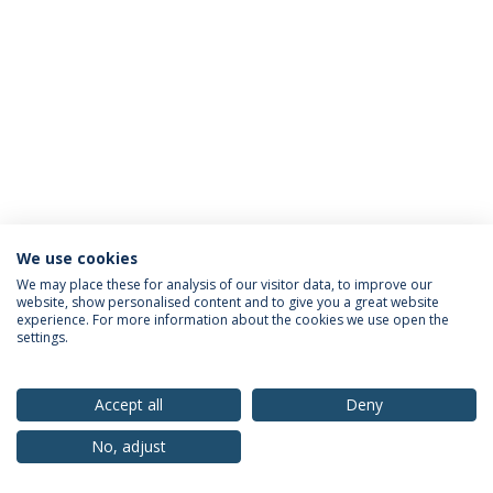
We use cookies
Política de Privacidade
Termos & Condições
We may place these for analysis of our visitor data, to improve our
website, show personalised content and to give you a great website
Direitos do Titular dos Dados
experience. For more information about the cookies we use open the
settings.
Accept all
Deny
© 2026 Universidade Católica Portuguesa
No, adjust