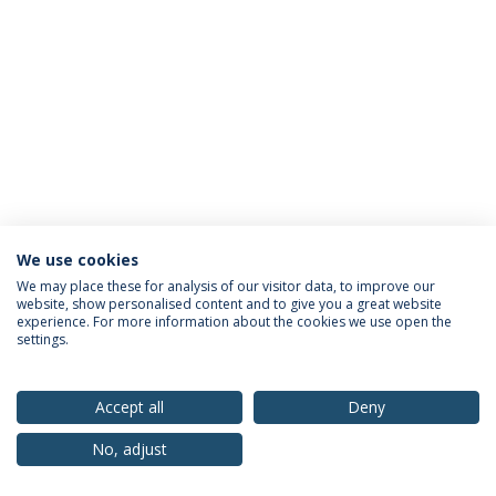
We use cookies
Política de Privacidade
Termos & Condições
We may place these for analysis of our visitor data, to improve our
website, show personalised content and to give you a great website
Direitos do Titular dos Dados
experience. For more information about the cookies we use open the
settings.
Accept all
Deny
© 2026 Universidade Católica Portuguesa
No, adjust