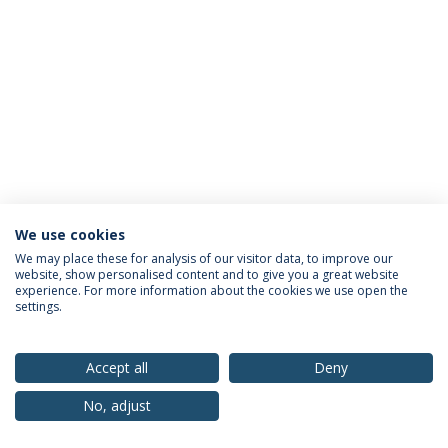
We use cookies
Política de Privacidade
Termos & Condições
We may place these for analysis of our visitor data, to improve our
website, show personalised content and to give you a great website
Direitos do Titular dos Dados
experience. For more information about the cookies we use open the
settings.
Accept all
Deny
© 2026 Universidade Católica Portuguesa
No, adjust