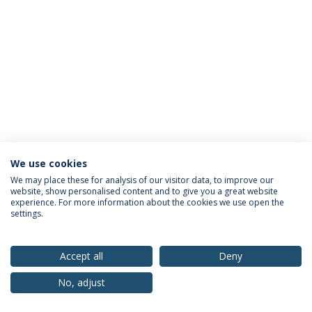
We use cookies
Política de Privacidade
Termos & Condições
We may place these for analysis of our visitor data, to improve our
website, show personalised content and to give you a great website
Direitos do Titular dos Dados
experience. For more information about the cookies we use open the
settings.
Accept all
Deny
© 2026 Universidade Católica Portuguesa
No, adjust