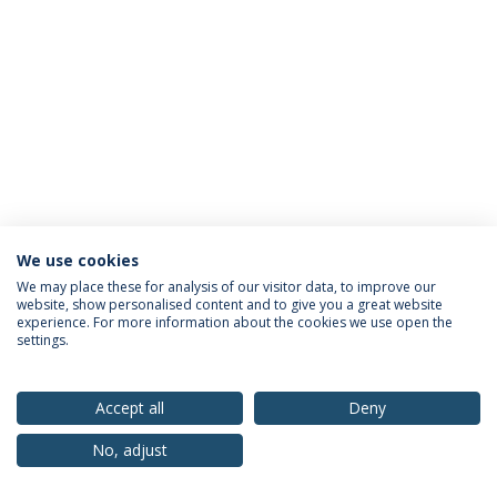
We use cookies
Política de Privacidade
Termos & Condições
We may place these for analysis of our visitor data, to improve our
website, show personalised content and to give you a great website
Direitos do Titular dos Dados
experience. For more information about the cookies we use open the
settings.
Accept all
Deny
© 2026 Universidade Católica Portuguesa
No, adjust