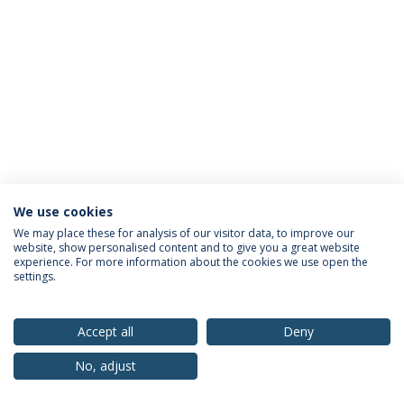
We use cookies
Política de Privacidade
Termos & Condições
We may place these for analysis of our visitor data, to improve our
website, show personalised content and to give you a great website
Direitos do Titular dos Dados
experience. For more information about the cookies we use open the
settings.
Accept all
Deny
© 2026 Universidade Católica Portuguesa
No, adjust