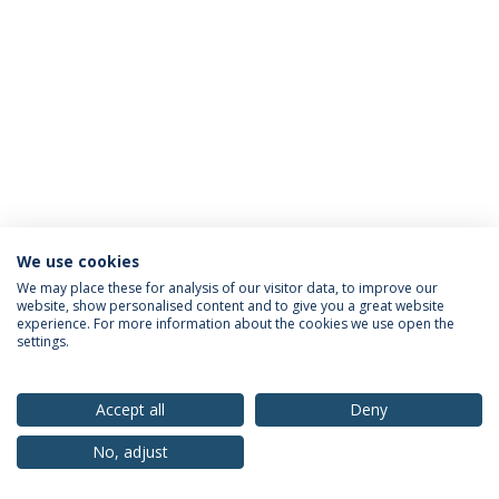
We use cookies
Política de Privacidade
Termos & Condições
We may place these for analysis of our visitor data, to improve our
website, show personalised content and to give you a great website
Direitos do Titular dos Dados
experience. For more information about the cookies we use open the
settings.
Accept all
Deny
© 2026 Universidade Católica Portuguesa
No, adjust