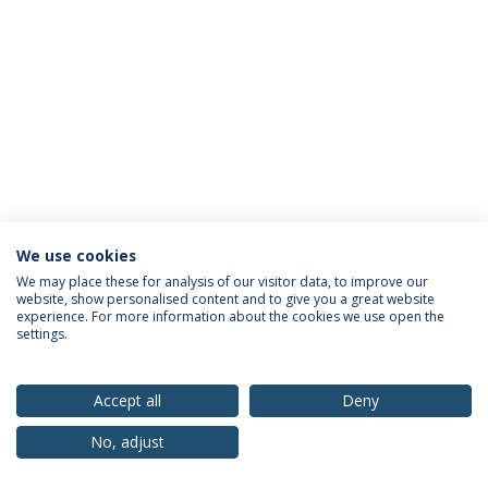
We use cookies
Política de Privacidade
Termos & Condições
We may place these for analysis of our visitor data, to improve our
website, show personalised content and to give you a great website
Direitos do Titular dos Dados
experience. For more information about the cookies we use open the
settings.
Accept all
Deny
© 2026 Universidade Católica Portuguesa
No, adjust