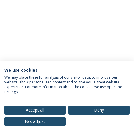
We use cookies
Política de Privacidade
Termos & Condições
We may place these for analysis of our visitor data, to improve our
website, show personalised content and to give you a great website
Direitos do Titular dos Dados
experience. For more information about the cookies we use open the
settings.
Accept all
Deny
© 2026 Universidade Católica Portuguesa
No, adjust