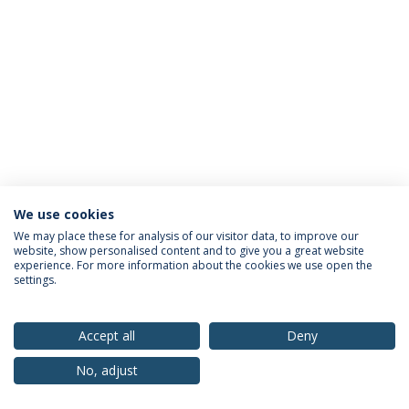
We use cookies
Política de Privacidade
Termos & Condições
We may place these for analysis of our visitor data, to improve our
website, show personalised content and to give you a great website
Direitos do Titular dos Dados
experience. For more information about the cookies we use open the
settings.
Accept all
Deny
© 2026 Universidade Católica Portuguesa
No, adjust