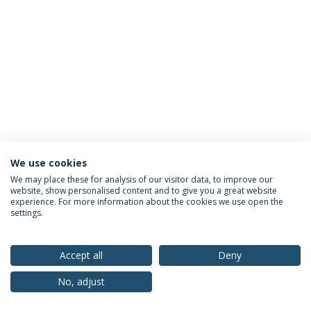
We use cookies
Política de Privacidade
Termos & Condições
We may place these for analysis of our visitor data, to improve our
website, show personalised content and to give you a great website
Direitos do Titular dos Dados
experience. For more information about the cookies we use open the
settings.
Accept all
Deny
© 2026 Universidade Católica Portuguesa
No, adjust