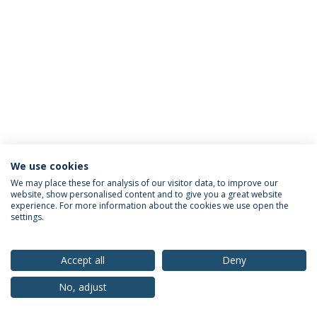
We use cookies
Política de Privacidade
Termos & Condições
We may place these for analysis of our visitor data, to improve our
website, show personalised content and to give you a great website
Direitos do Titular dos Dados
experience. For more information about the cookies we use open the
settings.
Accept all
Deny
© 2026 Universidade Católica Portuguesa
No, adjust