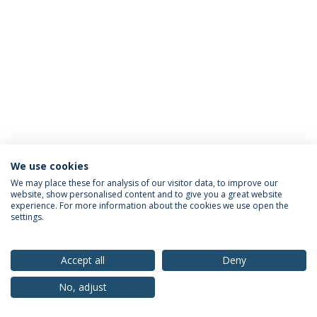
We use cookies
Política de Privacidade
Termos & Condições
We may place these for analysis of our visitor data, to improve our
website, show personalised content and to give you a great website
Direitos do Titular dos Dados
experience. For more information about the cookies we use open the
settings.
Accept all
Deny
© 2026 Universidade Católica Portuguesa
No, adjust