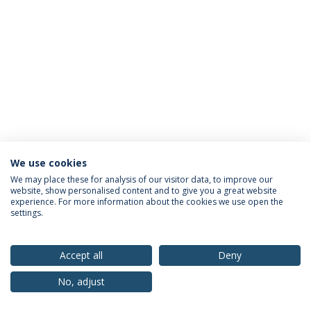
We use cookies
Política de Privacidade
Termos & Condições
We may place these for analysis of our visitor data, to improve our
website, show personalised content and to give you a great website
Direitos do Titular dos Dados
experience. For more information about the cookies we use open the
settings.
Accept all
Deny
© 2026 Universidade Católica Portuguesa
No, adjust