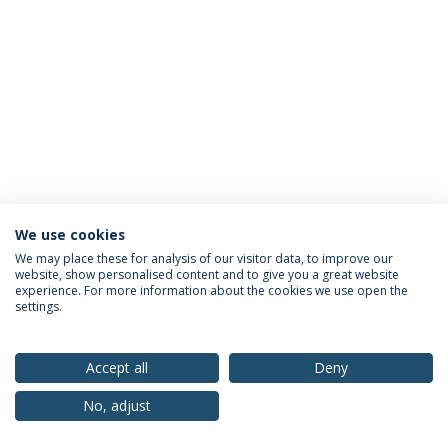
We use cookies
Política de Privacidade
Termos & Condições
We may place these for analysis of our visitor data, to improve our
website, show personalised content and to give you a great website
Direitos do Titular dos Dados
experience. For more information about the cookies we use open the
settings.
Accept all
Deny
© 2026 Universidade Católica Portuguesa
No, adjust