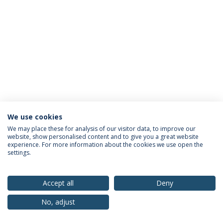
We use cookies
Política de Privacidade
Termos & Condições
We may place these for analysis of our visitor data, to improve our
website, show personalised content and to give you a great website
Direitos do Titular dos Dados
experience. For more information about the cookies we use open the
settings.
Accept all
Deny
© 2026 Universidade Católica Portuguesa
No, adjust