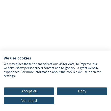
We use cookies
Política de Privacidade
Termos & Condições
We may place these for analysis of our visitor data, to improve our
website, show personalised content and to give you a great website
Direitos do Titular dos Dados
experience. For more information about the cookies we use open the
settings.
Accept all
Deny
© 2026 Universidade Católica Portuguesa
No, adjust