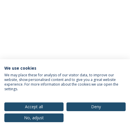
We use cookies
Política de Privacidade
Termos & Condições
We may place these for analysis of our visitor data, to improve our
website, show personalised content and to give you a great website
Direitos do Titular dos Dados
experience. For more information about the cookies we use open the
settings.
Accept all
Deny
© 2026 Universidade Católica Portuguesa
No, adjust