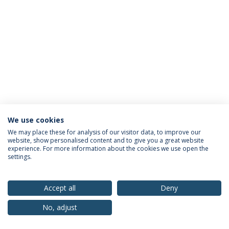
We use cookies
Política de Privacidade
Termos & Condições
We may place these for analysis of our visitor data, to improve our
website, show personalised content and to give you a great website
Direitos do Titular dos Dados
experience. For more information about the cookies we use open the
settings.
Accept all
Deny
© 2026 Universidade Católica Portuguesa
No, adjust