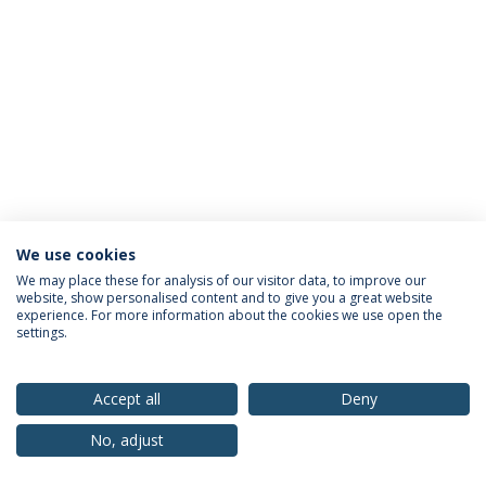
We use cookies
Política de Privacidade
Termos & Condições
We may place these for analysis of our visitor data, to improve our
website, show personalised content and to give you a great website
Direitos do Titular dos Dados
experience. For more information about the cookies we use open the
settings.
Accept all
Deny
© 2026 Universidade Católica Portuguesa
No, adjust