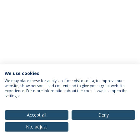
We use cookies
Política de Privacidade
Termos & Condições
We may place these for analysis of our visitor data, to improve our
website, show personalised content and to give you a great website
Direitos do Titular dos Dados
experience. For more information about the cookies we use open the
settings.
Accept all
Deny
© 2026 Universidade Católica Portuguesa
No, adjust