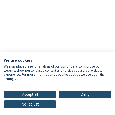
We use cookies
Política de Privacidade
Termos & Condições
We may place these for analysis of our visitor data, to improve our
website, show personalised content and to give you a great website
Direitos do Titular dos Dados
experience. For more information about the cookies we use open the
settings.
Accept all
Deny
© 2026 Universidade Católica Portuguesa
No, adjust